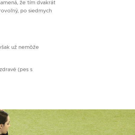
namená, že tím dvakrát
rovoľný, po siedmych
 však už nemôže
zdravé (pes s