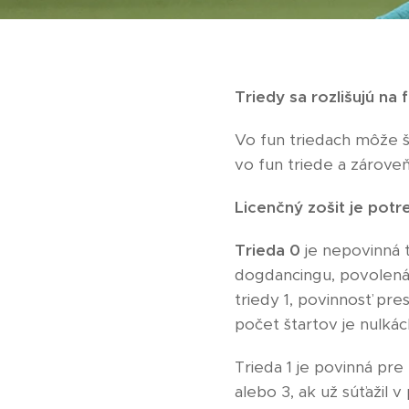
Triedy sa rozlišujú na f
Vo fun triedach môže š
vo fun triede a zároveň 
Licenčný zošit je potre
Trieda 0
je nepovinná tr
dogdancingu, povolená 
triedy 1, povinnosť pre
počet štartov je nulkác
Trieda 1 je povinná pre
alebo 3, ak už súťažil 