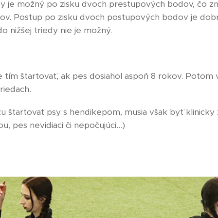
dy je možný po zisku dvoch prestupových bodov, čo z
dov. Postup po zisku dvoch postupových bodov je dob
o nižšej triedy nie je možný.
 tím štartovať, ak pes dosiahol aspoň 8 rokov. Potom
triedach.
 štartovať psy s hendikepom, musia však byť klinicky 
 pes nevidiaci či nepočujúci...)