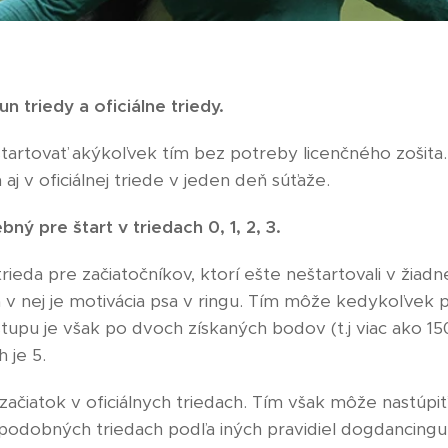
un triedy a oficiálne triedy.
tartovať akýkoľvek tím bez potreby licenčného zošita
aj v oficiálnej triede v jeden deň súťaže.
bný pre štart v triedach 0, 1, 2, 3.
ieda pre začiatočníkov, ktorí ešte neštartovali v žiadnej
v nej je motivácia psa v ringu. Tím môže kedykoľvek p
stupu je však po dvoch získaných bodov (t.j viac ako 
h je 5.
 začiatok v oficiálnych triedach. Tím však môže nastúpi
v podobných triedach podľa iných pravidiel dogdancingu 