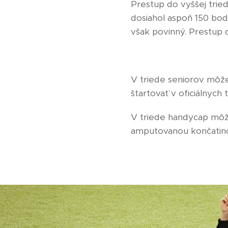
Prestup do vyššej trie
dosiahol aspoň 150 bo
však povinný. Prestup d
V triede seniorov môže
štartovať v oficiálnych 
V triede handycap môžu
amputovanou končatinou,