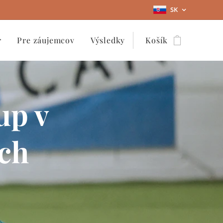
SK
r
Pre záujemcov
Výsledky
Košík
up v
ach