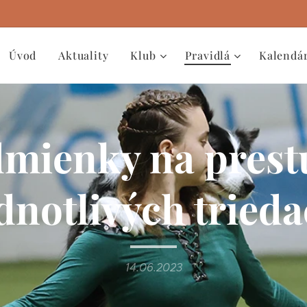
Úvod
Aktuality
Klub
Pravidlá
Kalendá
mienky na prest
dnotlivých tried
14.06.2023