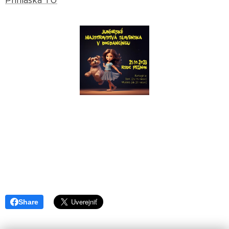
Prihláška TU
Share