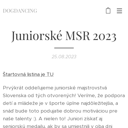
DOGDANCING
Juniorské MSR 2023
25.08.2023
Štartovná listina je TU
Prvýkrát oddeľujeme juniorské majstrovstvá
Slovenska od tých otvorených! Veríme, že podpora
detí a mládeže je v športe úplne najdôležitejšia, a
snáď bude toto podujatie dobrou motiváciou pre
naše talenty :). A nielen to! Juniori získať aj
seniorskú medailu, ak by sa umiestnili v oba dni